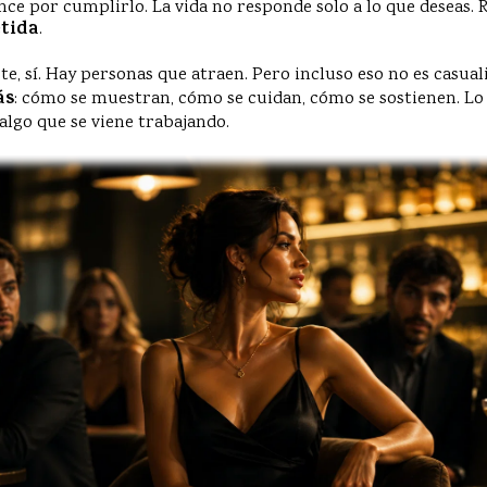
ance por cumplirlo. La vida no responde solo a lo que deseas. 
tida
.
ste, sí. Hay personas que atraen. Pero incluso eso no es casua
ás
: cómo se muestran, cómo se cuidan, cómo se sostienen. Lo 
 algo que se viene trabajando.