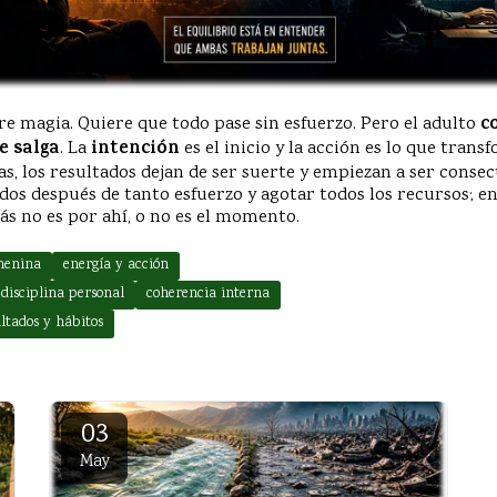
re magia. Quiere que todo pase sin esfuerzo. Pero el adulto
c
e salga
. La
intención
es el inicio y la acción es lo que tran
s, los resultados dejan de ser suerte y empiezan a ser consec
dos después de tanto esfuerzo y agotar todos los recursos; 
ás no es por ahí, o no es el momento.
menina
energía y acción
disciplina personal
coherencia interna
ultados y hábitos
03
May