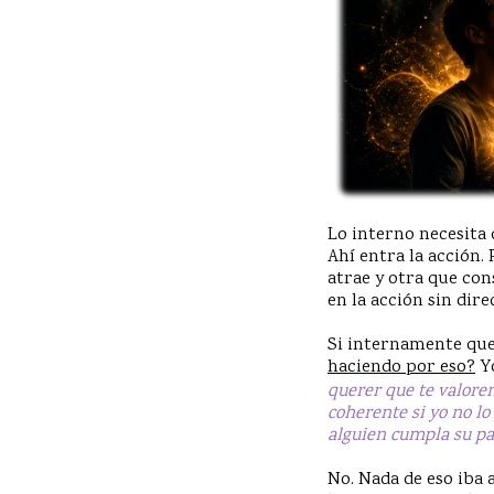
Lo interno necesita 
Ahí entra la acción.
atrae y otra que con
en la acción sin dir
Si internamente que
haciendo por eso?
Yo
querer que te valore
coherente si yo no lo
alguien cumpla su pa
No. Nada de eso iba 