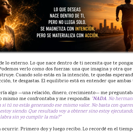
de lo externo. Lo que nace dentro de ti necesita que te pong
 Podemos verlo como dos fuerzas: una que imagina y otra que
struye. Cuando solo estás en la intención, te quedas esperand
ección, te desgastas. El equilibrio está en entender que ambas
ría algo —una relación, dinero, crecimiento— me preguntab
 mismo me confrontaba y me respondía:
"
NADA
. No hermano
n si tú no estás generando ese mismo valor. No basta con quere
 estoy siendo. Que resultado voy a obtener sino estoy ejecutan
labra sin yo cumplir la mía?"
a ocurrir. Primero doy y luego recibo
.
Lo recordé en el tiemp