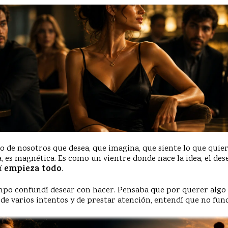
 de nosotros que desea, que imagina, que siente lo que quiere
a, es magnética. Es como un vientre donde nace la idea, el dese
hí
empieza todo
.
o confundí desear con hacer. Pensaba que por querer algo c
 de varios intentos y de prestar atención, entendí que no fu