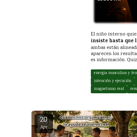
El niño interno quie
insiste hasta que l
ambas están alineada
aparecen los resulta
es información. Quiz
energia masculina y fe
intención y ejecución
magnetismo real
res
20
Apr