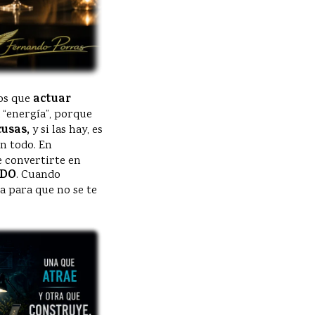
os que
actuar
a “energía”, porque
cusas,
y si las hay, es
en todo. En
ue convertirte en
NDO
. Cuando
a para que no se te